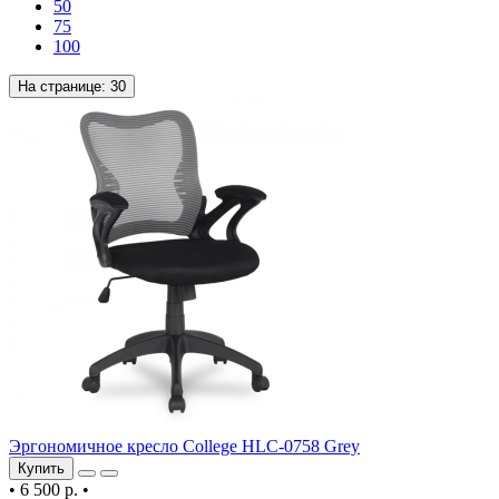
50
75
100
На странице:
30
Эргономичное кресло College HLC-0758 Grey
Купить
•
6 500 р.
•