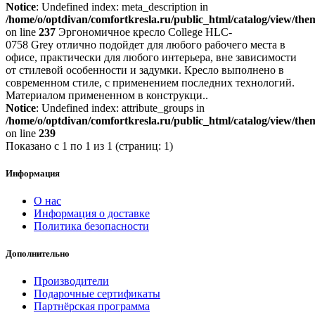
Notice
: Undefined index: meta_description in
/home/o/optdivan/comfortkresla.ru/public_html/catalog/view/th
on line
237
Эргономичное кресло College HLC-
0758 Grey отлично подойдет для любого рабочего места в
офисе, практически для любого интерьера, вне зависимости
от стилевой особенности и задумки. Кресло выполнено в
современном стиле, с применением последних технологий.
Материалом примененном в конструкци..
Notice
: Undefined index: attribute_groups in
/home/o/optdivan/comfortkresla.ru/public_html/catalog/view/th
on line
239
Показано с 1 по 1 из 1 (страниц: 1)
Информация
О нас
Информация о доставке
Политика безопасности
Дополнительно
Производители
Подарочные сертификаты
Партнёрская программа